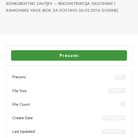
KONKURENTSKI ZAHTJEV – REKONSTRUKCIJA VAGONSKE I
KAMIONSKE VAGE (ROK ZA DOSTAVU 26.02.2016 GODINE)
Preuzmi
Preuzmi
607
File Size
457.37K
File Count
1
Create Date
19/02/2016
Last Updated
19/02/2016