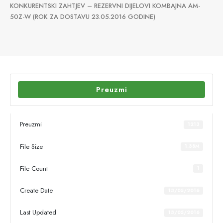
KONKURENTSKI ZAHTJEV – REZERVNI DIJELOVI KOMBAJNA AM-
50Z-W (ROK ZA DOSTAVU 23.05.2016 GODINE)
Preuzmi
Preuzmi
1213
File Size
1.38M
File Count
1
Create Date
13/05/2016
Last Updated
13/05/2016