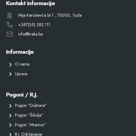
Kontakt informacije
Mije Keroševića br.1 , 75000, Tuzla
+387(35) 282 111
info@kreka.ba
Informacije
O nama
Uprava
Pogoni / R.J.
Pogon “Dubrave”
Pogon “Šikulje”
Pogon “Mramor”
R.J. Održavanje