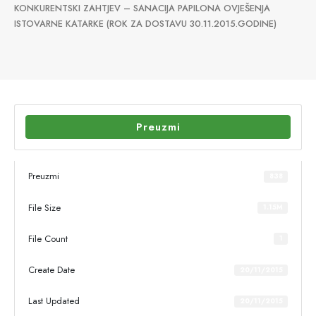
KONKURENTSKI ZAHTJEV – SANACIJA PAPILONA OVJEŠENJA
ISTOVARNE KATARKE (ROK ZA DOSTAVU 30.11.2015.GODINE)
Preuzmi
Preuzmi
838
File Size
1.15M
File Count
1
Create Date
20/11/2015
Last Updated
20/11/2015