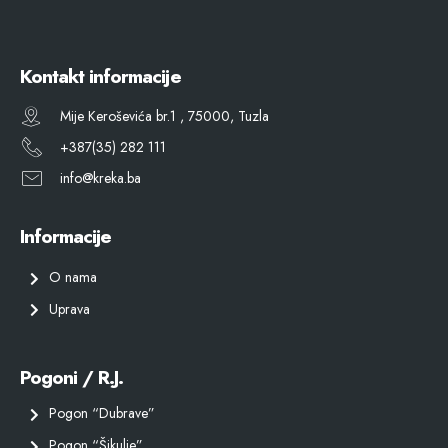
Kontakt informacije
Mije Keroševića br.1 , 75000, Tuzla
+387(35) 282 111
info@kreka.ba
Informacije
O nama
Uprava
Pogoni / R.J.
Pogon “Dubrave”
Pogon “Šikulje”