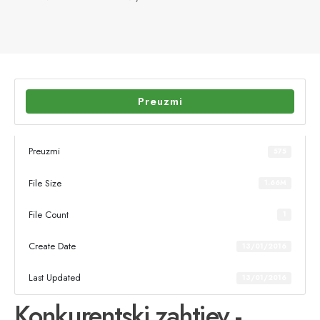
Preuzmi
Preuzmi
575
File Size
1.66M
File Count
1
Create Date
13/01/2016
Last Updated
13/01/2016
Konkurentski zahtjev -