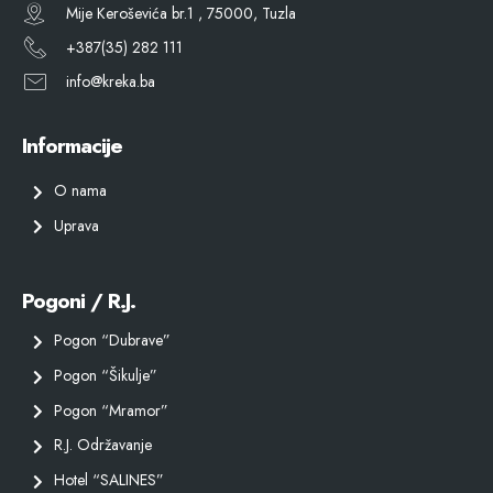
Mije Keroševića br.1 , 75000, Tuzla
+387(35) 282 111
info@kreka.ba
Informacije
O nama
Uprava
Pogoni / R.J.
Pogon “Dubrave”
Pogon “Šikulje”
Pogon “Mramor”
R.J. Održavanje
Hotel “SALINES”