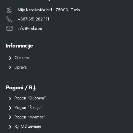
Mije Keroševića br.1 , 75000, Tuzla
+387(35) 282 111
info@kreka.ba
Informacije
O nama
Uprava
Pogoni / R.J.
Pogon “Dubrave”
Pogon “Šikulje”
Pogon “Mramor”
R.J. Održavanje