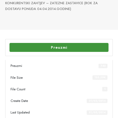
KONKURENTSKI ZAHTJEV – ZATEZNE ZASTAVICE (ROK ZA
DOSTAVU PONUDA 04.04.2014.GODINE)
Preuzmi
Preuzmi
745
File Size
153.39K
File Count
1
Create Date
31/03/2014
Last Updated
31/03/2014