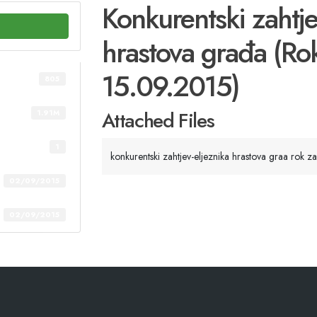
Konkurentski zahtje
hrastova građa (Ro
15.09.2015)
805
Attached Files
1.91M
1
konkurentski zahtjev-eljeznika hrastova graa rok 
02/09/2015
02/09/2015