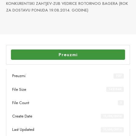
KONKURENTSKI ZAHTJEV-ZUB VEDRICE ROTORNOG BAGERA (ROK
ZA DOSTAVU PONUDA 19.08.2014. GODINE)
Preuzmi
Preuzmi
727
File Size
142.04K
File Count
1
Create Date
11/08/2014
Last Updated
11/08/2014