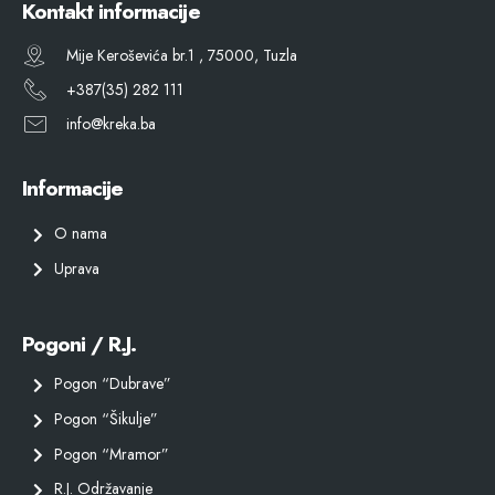
Kontakt informacije
Mije Keroševića br.1 , 75000, Tuzla
+387(35) 282 111
info@kreka.ba
Informacije
O nama
Uprava
Pogoni / R.J.
Pogon “Dubrave”
Pogon “Šikulje”
Pogon “Mramor”
R.J. Održavanje