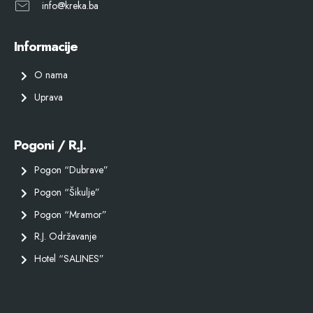
info@kreka.ba
Informacije
O nama
Uprava
Pogoni / R.J.
Pogon “Dubrave”
Pogon “Šikulje”
Pogon “Mramor”
R.J. Održavanje
Hotel “SALINES”