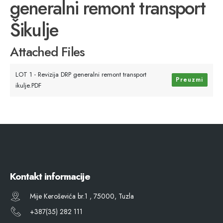
generalni remont transport
Šikulje
Attached Files
LOT 1 - Revizija DRP generalni remont transport
Preuzmi
ikulje.PDF
Kontakt informacije
Mije Keroševića br.1 , 75000, Tuzla
+387(35) 282 111