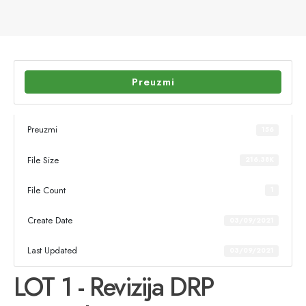
Preuzmi
Preuzmi
156
File Size
216.38K
File Count
1
Create Date
03/09/2021
Last Updated
03/09/2021
LOT 1 - Revizija DRP