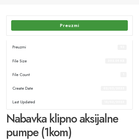
Preuzmi
Preuzmi
93
File Size
302.08 KB
File Count
1
Create Date
02/03/2023
Last Updated
15/03/2023
Nabavka klipno aksijalne
pumpe (1kom)