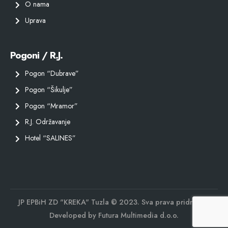
O nama
Uprava
Pogoni / R.J.
Pogon “Dubrave”
Pogon “Šikulje”
Pogon “Mramor”
R.J. Održavanje
Hotel “SALINES”
JP EPBiH ZD "KREKA" Tuzla © 2023. Sva prava pridržana.
Developed by
Futura Multimedia d.o.o.