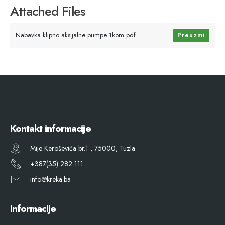
Attached Files
Nabavka klipno aksijalne pumpe 1kom.pdf
Preuzmi
Kontakt informacije
Mije Keroševića br.1 , 75000, Tuzla
+387(35) 282 111
info@kreka.ba
Informacije