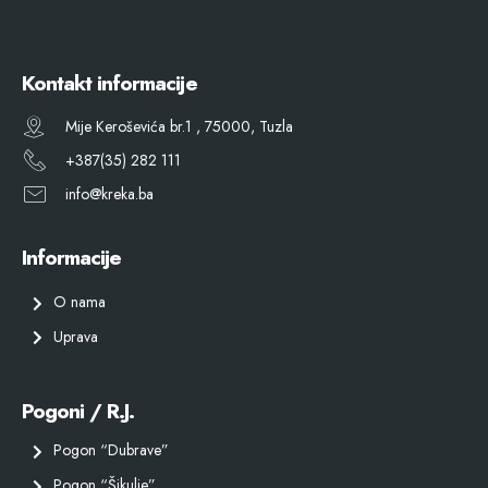
Kontakt informacije
Mije Keroševića br.1 , 75000, Tuzla
+387(35) 282 111
info@kreka.ba
Informacije
O nama
Uprava
Pogoni / R.J.
Pogon “Dubrave”
Pogon “Šikulje”