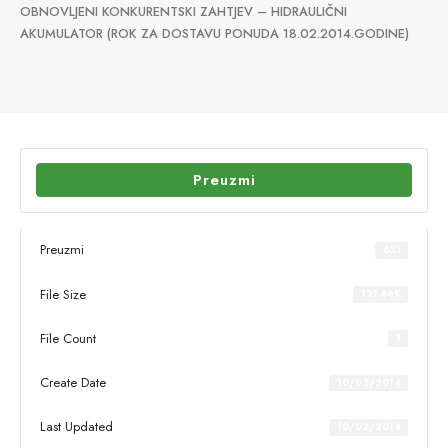
OBNOVLJENI KONKURENTSKI ZAHTJEV – HIDRAULIČNI
AKUMULATOR (ROK ZA DOSTAVU PONUDA 18.02.2014.GODINE)
Preuzmi
Preuzmi
651
File Size
121.86K
File Count
1
Create Date
10/02/2014
Last Updated
10/02/2014