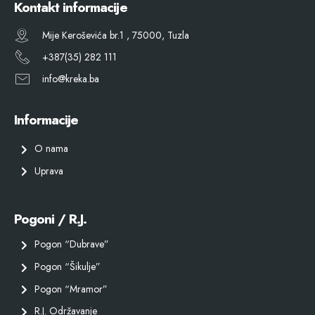
Kontakt informacije
Mije Keroševića br.1 , 75000, Tuzla
+387(35) 282 111
info@kreka.ba
Informacije
O nama
Uprava
Pogoni / R.J.
Pogon “Dubrave”
Pogon “Šikulje”
Pogon “Mramor”
R.J. Održavanje