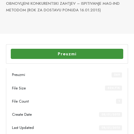
OBNOVLJENI KONKURENTSKI ZAHTJEV – ISPITIVANJE MAG-IND
METODOM (ROK ZA DOSTAVU PONUDA 16.01.2015)
Preuzmi
Preuzmi
569
File Size
624.71K
File Count
1
Create Date
08/01/2015
Last Updated
08/01/2015