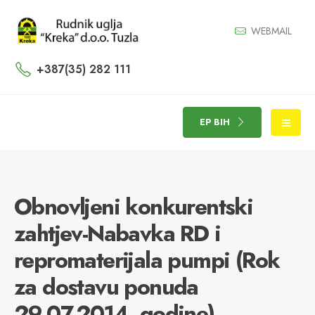
WEBMAIL
+387(35) 282 111
EP BIH
Obnovljeni konkurentski
zahtjev-Nabavka RD i
repromaterijala pumpi (Rok
za dostavu ponuda
29.07.2014. godine)