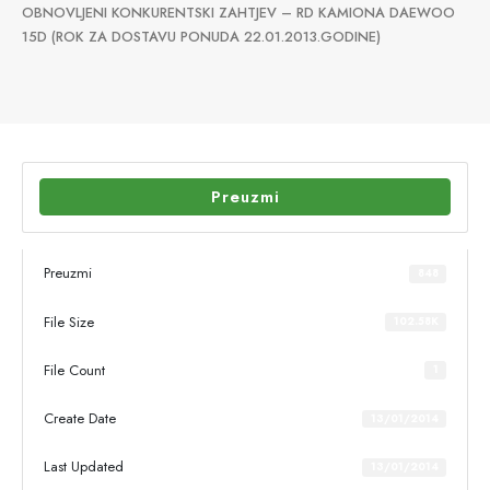
OBNOVLJENI KONKURENTSKI ZAHTJEV – RD KAMIONA DAEWOO
15D (ROK ZA DOSTAVU PONUDA 22.01.2013.GODINE)
Preuzmi
Preuzmi
848
File Size
102.58K
File Count
1
Create Date
13/01/2014
Last Updated
13/01/2014