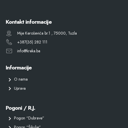
Kontakt informacije
Mije Keroševića br.1 , 75000, Tuzla
+387(35) 282 111
info@kreka.ba
Informacije
O nama
Uprava
Pogoni / R.J.
Pogon “Dubrave”
Pogon “Šikulje”