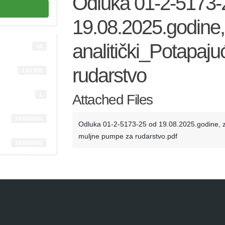
Odluka 01-2-5173-
19.08.2025.godine, 
analitički_Potapaj
48
rudarstvo
1.04 MB
1
Attached Files
19/08/2025
Odluka 01-2-5173-25 od 19.08.2025.godine, za
muljne pumpe za rudarstvo.pdf
19/08/2025