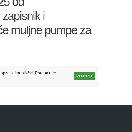
25 od
zapisnik i
uće muljne pumpe za
pisnik i analitički_Potapajuće
Preuzmi