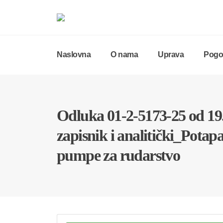
Naslovna
O nama
Uprava
Pogon
Odluka 01-2-5173-25 od 19.
zapisnik i analitički_Potap
pumpe za rudarstvo