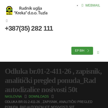
WEBMAIL
+387(35) 282 111
EP BIH
Odluka br.01-2-411-26 , zapisnik,
analitički pregled ponuda_Rad
autodizalice nosivosti 50t
NASLOVNA
DOWNLOADS
ODLUKA BR.01-2-411-26 , ZAPISNIK, ANALITIČKI PREGLED
PONUDA_RAD AUTODIZALICE NOSIVOSTI 50T