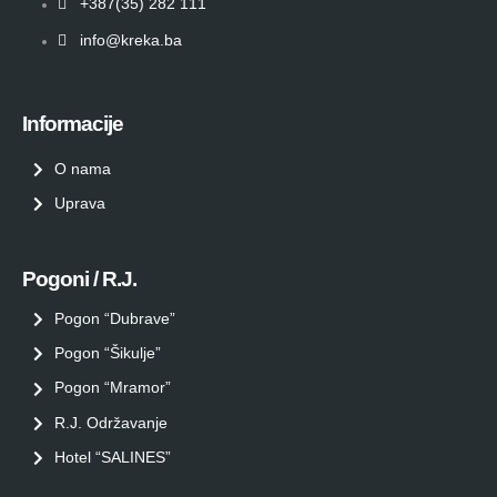
+387(35) 282 111
info@kreka.ba
Informacije
O nama
Uprava
Pogoni / R.J.
Pogon “Dubrave”
Pogon “Šikulje”
Pogon “Mramor”
R.J. Održavanje
Hotel “SALINES”