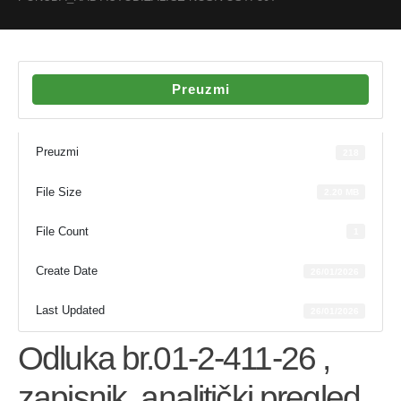
Preuzmi
Preuzmi
218
File Size
2.20 MB
File Count
1
Create Date
26/01/2026
Last Updated
26/01/2026
Odluka br.01-2-411-26 ,
zapisnik, analitički pregled