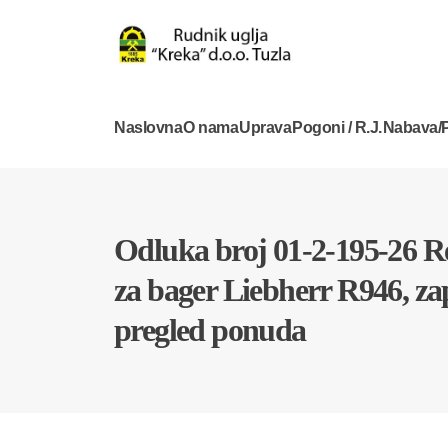
Naslovna
O nama
Uprava
Pogoni / R.J.
Nabava/P
Odluka broj 01-2-195-26 Re
za bager Liebherr R946, zap
pregled ponuda