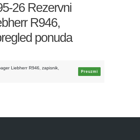
95-26 Rezervni
iebherr R946,
i pregled ponuda
bager Liebherr R946, zapisnik,
Preuzmi