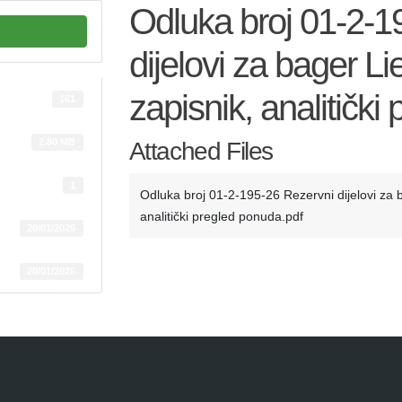
Odluka broj 01-2-1
dijelovi za bager L
zapisnik, analitičk
161
2.80 MB
Attached Files
1
Odluka broj 01-2-195-26 Rezervni dijelovi za 
analitički pregled ponuda.pdf
20/01/2026
20/01/2026