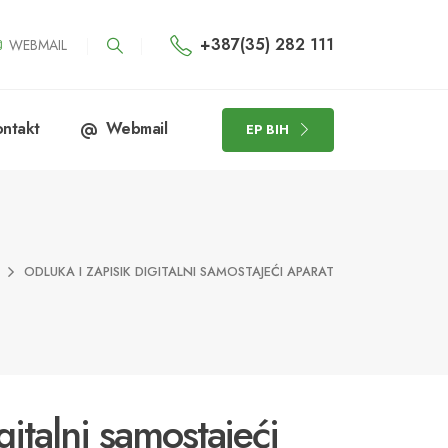
+387(35) 282 111
WEBMAIL
ntakt
Webmail
EP BIH
ODLUKA I ZAPISIK DIGITALNI SAMOSTAJEĆI APARAT
gitalni samostajeći