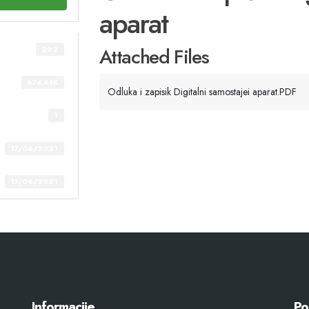
aparat
Attached Files
202
674.44K
Odluka i zapisik Digitalni samostajei aparat.PDF
1
17/06/2021
17/06/2021
Informacije
Po