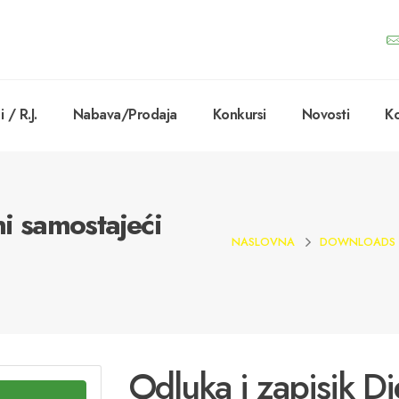
 / R.J.
Nabava/Prodaja
Konkursi
Novosti
Ko
ni samostajeći
NASLOVNA
DOWNLOADS
Odluka i zapisik Di