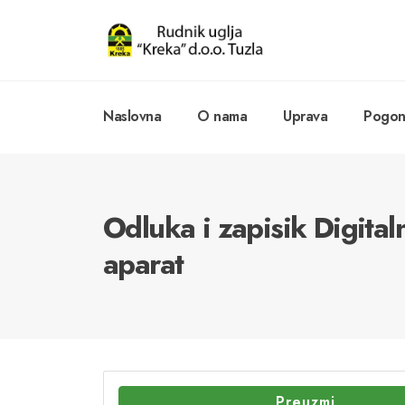
Naslovna
O nama
Uprava
Pogoni
Odluka i zapisik Digital
aparat
Preuzmi