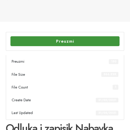
Preuzmi
Preuzmi
150
File Size
566.22K
File Count
1
Create Date
21/05/2021
Last Updated
21/05/2021
Odluka i zapisik Nabavka