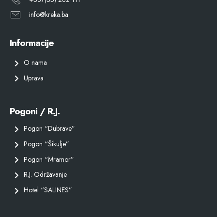
info@kreka.ba
Informacije
O nama
Uprava
Pogoni / R.J.
Pogon “Dubrave”
Pogon “Šikulje”
Pogon “Mramor”
R.J. Održavanje
Hotel “SALINES”