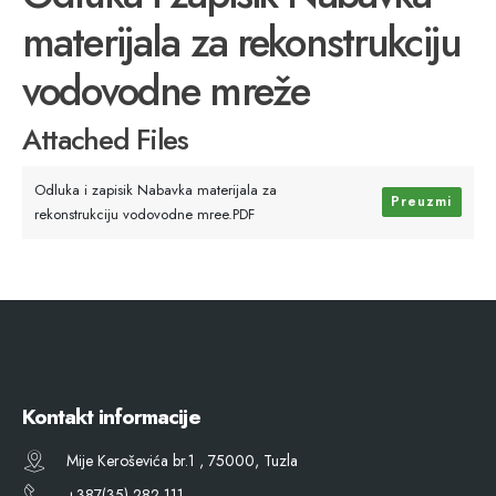
materijala za rekonstrukciju
vodovodne mreže
Attached Files
Odluka i zapisik Nabavka materijala za
Preuzmi
rekonstrukciju vodovodne mree.PDF
Kontakt informacije
Mije Keroševića br.1 , 75000, Tuzla
+387(35) 282 111