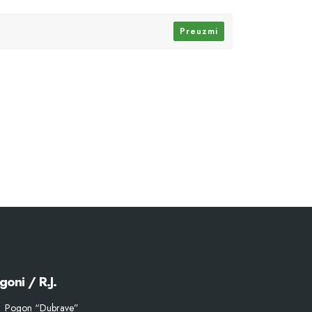
Preuzmi
goni / R.J.
Pogon “Dubrave”