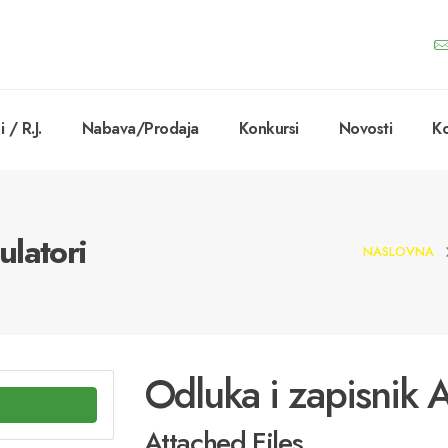
 / R.J.
Nabava/Prodaja
Konkursi
Novosti
Ko
latori
NASLOVNA
Odluka i zapisnik 
Attached Files