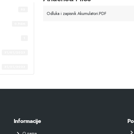
82
Odluka i zapisnik Akumulatori.PDF
0.96M
1
31/01/2023
31/01/2023
Informacije
Po
O nama