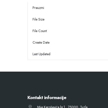
Preuzmi
File Size
File Count
Create Date
Last Updated
Kontakt informacije
Mije Keroševića br.1 , 75000, Tuzla