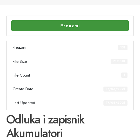
Preuzmi
Preuzmi
151
File Size
719.01K
File Count
1
Create Date
17/06/2021
Last Updated
17/06/2021
Odluka i zapisnik
Akumulatori