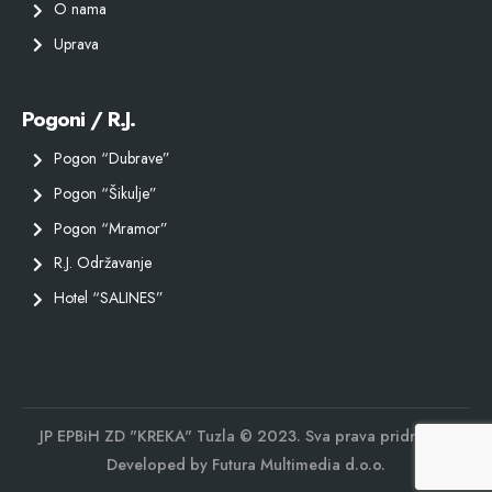
O nama
Uprava
Pogoni / R.J.
Pogon “Dubrave”
Pogon “Šikulje”
Pogon “Mramor”
R.J. Održavanje
Hotel “SALINES”
JP EPBiH ZD "KREKA" Tuzla © 2023. Sva prava pridržana.
Developed by
Futura Multimedia d.o.o.