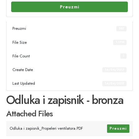
Preuzmi
Preuzmi
587
File Size
1.17M
File Count
1
Create Date
14/04/2017
Last Updated
14/04/2017
Odluka i zapisnik - bronza
Attached Files
Odluka i zapisnik_Propeleri ventilatora.PDF
Preuzmi