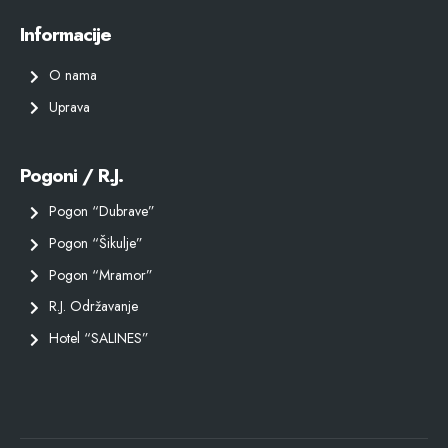
Informacije
O nama
Uprava
Pogoni / R.J.
Pogon “Dubrave”
Pogon “Šikulje”
Pogon “Mramor”
R.J. Održavanje
Hotel “SALINES”