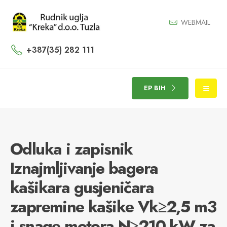
WEBMAIL
+387(35) 282 111
EP BIH
Odluka i zapisnik
Iznajmljivanje bagera
kašikara gusjeničara
zapremine kašike Vk≥2,5 m3
i snage motora N≥210 kW za