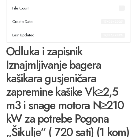
File Count
1
Create Date
17/06/2025
Last Updated
17/06/2025
Odluka i zapisnik
Iznajmljivanje bagera
kašikara gusjeničara
zapremine kašike Vk≥2,5
m3 i snage motora N≥210
kW za potrebe Pogona
„Šikulje“ ( 720 sati) (1 kom)