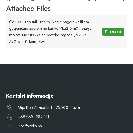
Attached Files
Odluka i zapisnik Iznajmljivanje bagera kašikara
gusjeničara zapremine kašike Vk≥2,5 m3 i snage
Preuzmi
motora N≥210 kW za potrebe Pogona „Šikulje“ (
720 sati) (1 kom).PDF
Kontakt informacije
Mije Keroševića br.1 , 75000, Tuzla
+387(35) 282 111
info@kreka.ba