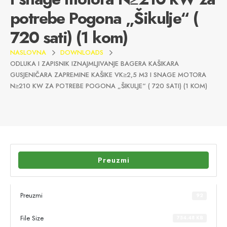
potrebe Pogona „Šikulje“ (
720 sati) (1 kom)
NASLOVNA
DOWNLOADS
ODLUKA I ZAPISNIK IZNAJMLJIVANJE BAGERA KAŠIKARA
GUSJENIČARA ZAPREMINE KAŠIKE VK≥2,5 M3 I SNAGE MOTORA
N≥210 KW ZA POTREBE POGONA „ŠIKULJE“ ( 720 SATI) (1 KOM)
Preuzmi
Preuzmi
92
File Size
754.48 KB