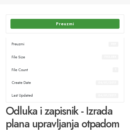
Preuzmi
Preuzmi
987
File Size
702.58K
File Count
1
Create Date
04/01/2017
Last Updated
04/01/2017
Odluka i zapisnik - Izrada
plana upravljanja otpadom