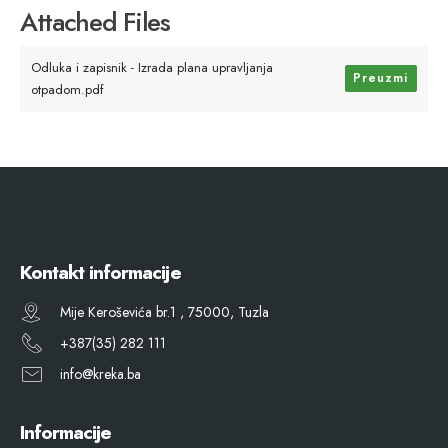
Attached Files
Odluka i zapisnik - Izrada plana upravljanja
Preuzmi
otpadom.pdf
Kontakt informacije
Mije Keroševića br.1 , 75000, Tuzla
+387(35) 282 111
info@kreka.ba
Informacije