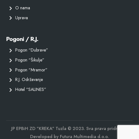
O nama
Uprava
Pogoni / R.J.
Pogon “Dubrave”
Pogon “Šikulje”
Pogon “Mramor”
R.J. Održavanje
Hotel “SALINES”
JP EPBiH ZD "KREKA" Tuzla © 2023. Sva prava pridržana.
Developed by
Futura Multimedia d.o.o.