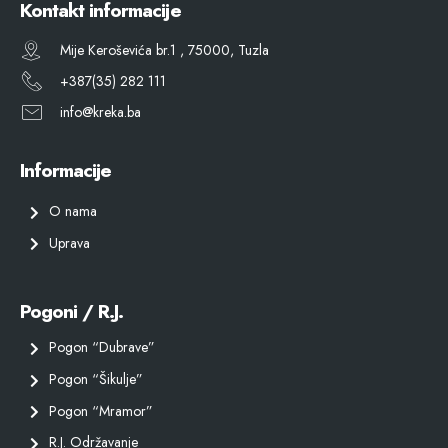
Kontakt informacije
Mije Keroševića br.1 , 75000, Tuzla
+387(35) 282 111
info@kreka.ba
Informacije
O nama
Uprava
Pogoni / R.J.
Pogon “Dubrave”
Pogon “Šikulje”
Pogon “Mramor”
R.J. Održavanje