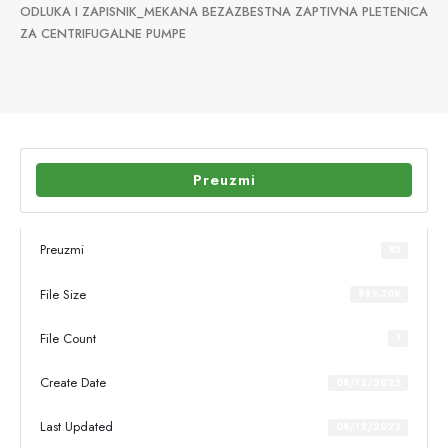
ODLUKA I ZAPISNIK_MEKANA BEZAZBESTNA ZAPTIVNA PLETENICA
ZA CENTRIFUGALNE PUMPE
Preuzmi
Preuzmi
85
File Size
899.30K
File Count
1
Create Date
08/12/2022
Last Updated
08/12/2022