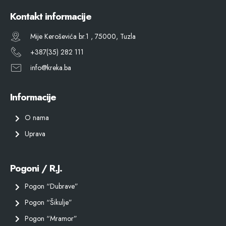
Kontakt informacije
Mije Keroševića br.1 , 75000, Tuzla
+387(35) 282 111
info@kreka.ba
Informacije
O nama
Uprava
Pogoni / R.J.
Pogon “Dubrave”
Pogon “Šikulje”
Pogon “Mramor”