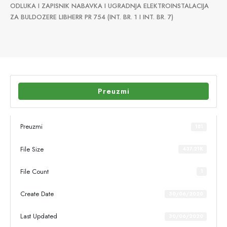
ODLUKA I ZAPISNIK NABAVKA I UGRADNJA ELEKTROINSTALACIJA
ZA BULDOZERE LIBHERR PR 754 (INT. BR. 1 I INT. BR. 7)
Preuzmi
Preuzmi
181
File Size
437.21K
File Count
1
Create Date
30/06/2020
Last Updated
30/06/2020