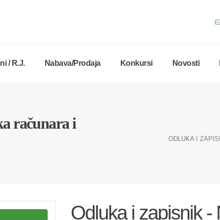
i / R.J.
Nabava/Prodaja
Konkursi
Novosti
ka računara i
ODLUKA I ZAPI
Odluka i zapisnik -