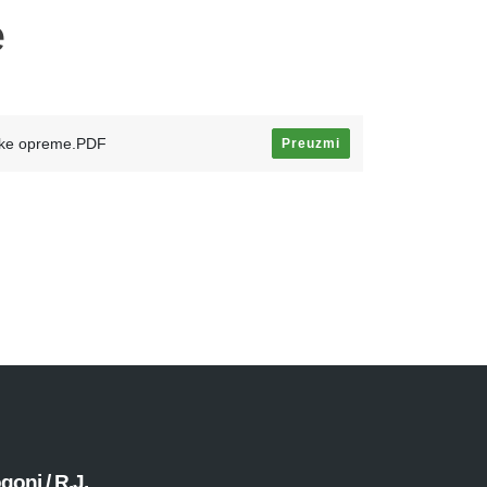
e
rske opreme.PDF
Preuzmi
goni / R.J.