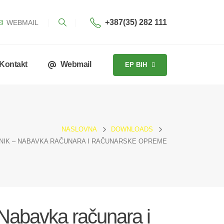
+387(35) 282 111
WEBMAIL
Kontakt
Webmail
EP BIH
NASLOVNA
DOWNLOADS
SNIK – NABAVKA RAČUNARA I RAČUNARSKE OPREME
 Nabavka računara i