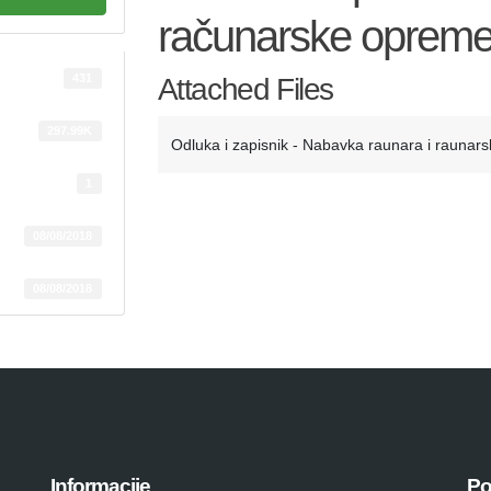
računarske oprem
431
Attached Files
297.99K
Odluka i zapisnik - Nabavka raunara i rauna
1
08/08/2018
08/08/2018
Informacije
Po