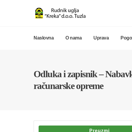
Naslovna
O nama
Uprava
Pogon
Odluka i zapisnik – Nabav
računarske opreme
Preuzmi