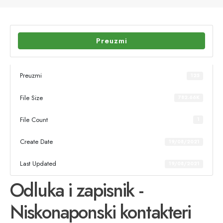
Preuzmi
Preuzmi
125
File Size
782.66K
File Count
1
Create Date
19/08/2021
Last Updated
19/08/2021
Odluka i zapisnik -
Niskonaponski kontakteri