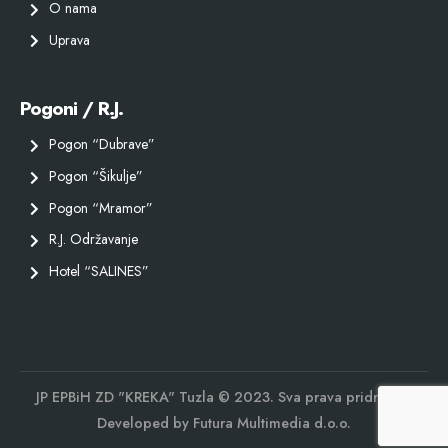
O nama
Uprava
Pogoni / R.J.
Pogon “Dubrave”
Pogon “Šikulje”
Pogon “Mramor”
R.J. Održavanje
Hotel “SALINES”
JP EPBiH ZD "KREKA" Tuzla © 2023. Sva prava pridržana.
Developed by
Futura Multimedia d.o.o.