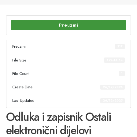
Preuzmi
Preuzmi
217
File Size
397.44 KB
File Count
1
Create Date
26/12/2025
Last Updated
26/12/2025
Odluka i zapisnik Ostali
elektronični dijelovi