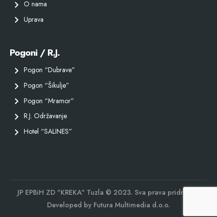
O nama
Uprava
Pogoni / R.J.
Pogon “Dubrave”
Pogon “Šikulje”
Pogon “Mramor”
R.J. Održavanje
Hotel “SALINES”
JP EPBiH ZD "KREKA" Tuzla © 2023. Sva prava pridržana.
Developed by
Futura Multimedia d.o.o.