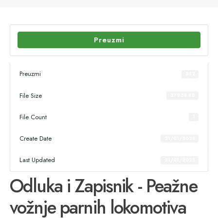
Preuzmi
Preuzmi
252
File Size
379.58 KB
File Count
1
Create Date
21/01/2025
Last Updated
21/01/2025
Odluka i Zapisnik - Peažne
vožnje parnih lokomotiva