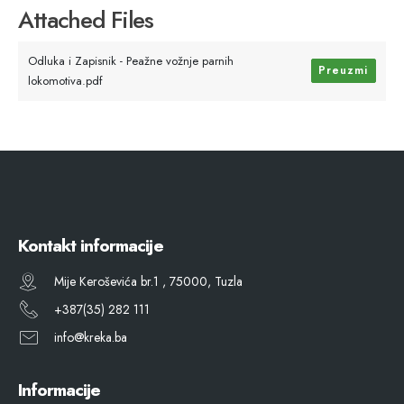
Attached Files
Odluka i Zapisnik - Peažne vožnje parnih
Preuzmi
lokomotiva.pdf
Kontakt informacije
Mije Keroševića br.1 , 75000, Tuzla
+387(35) 282 111
info@kreka.ba
Informacije