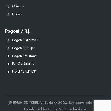
O nama
Uprava
Pogoni / R.J.
Pogon “Dubrave”
Pogon “Šikulje”
Pogon “Mramor”
R.J. Održavanje
Hotel “SALINES”
JP EPBiH ZD "KREKA" Tuzla © 2023. Sva prava pridržana.
Developed by
Futura Multimedia d.o.o.