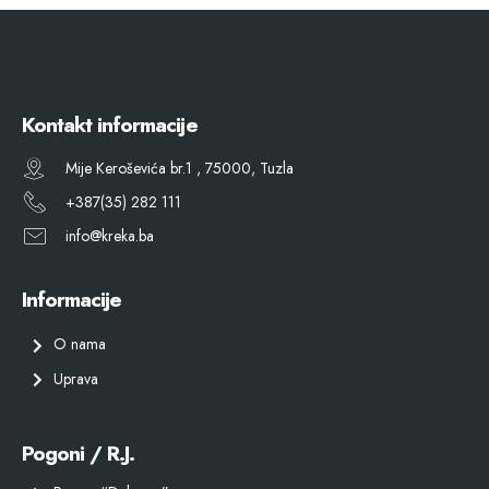
Kontakt informacije
Mije Keroševića br.1 , 75000, Tuzla
+387(35) 282 111
info@kreka.ba
Informacije
O nama
Uprava
Pogoni / R.J.