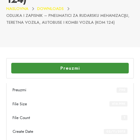
NASLOVNA
DOWNLOADS
ODLUKA I ZAPISNIK – PNEUMATICI ZA RUDARSKU MEHANIZACIJU,
TERETNA VOZILA, AUTOBUSE I KOMBI VOZILA (KOM 124)
Preuzmi
Preuzmi
790
File Size
616.99K
File Count
1
Create Date
02/11/2015