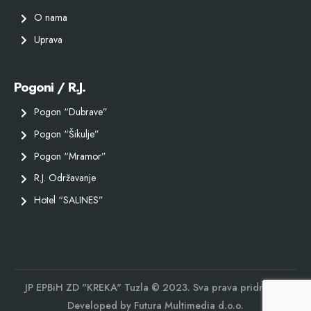
O nama
Uprava
Pogoni / R.J.
Pogon “Dubrave”
Pogon “Šikulje”
Pogon “Mramor”
R.J. Održavanje
Hotel “SALINES”
JP EPBiH ZD "KREKA" Tuzla © 2023. Sva prava pridržana.
Developed by
Futura Multimedia d.o.o.