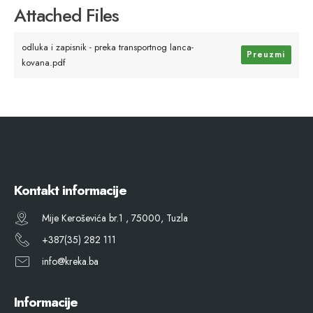
Attached Files
odluka i zapisnik - preka transportnog lanca-
Preuzmi
kovana.pdf
Kontakt informacije
Mije Keroševića br.1 , 75000, Tuzla
+387(35) 282 111
info@kreka.ba
Informacije