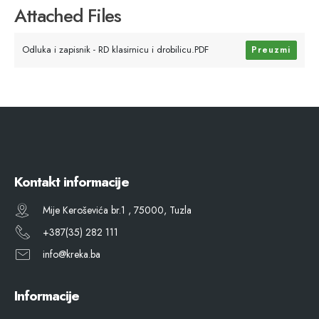
Attached Files
Odluka i zapisnik - RD klasirnicu i drobilicu.PDF
Preuzmi
Kontakt informacije
Mije Keroševića br.1 , 75000, Tuzla
+387(35) 282 111
info@kreka.ba
Informacije