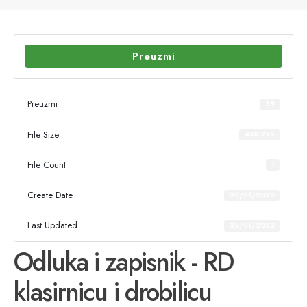
Preuzmi
Preuzmi
89
File Size
450.29K
File Count
1
Create Date
20/01/2022
Last Updated
20/01/2022
Odluka i zapisnik - RD
klasirnicu i drobilicu