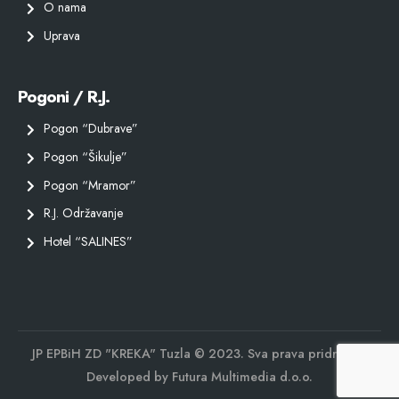
O nama
Uprava
Pogoni / R.J.
Pogon “Dubrave”
Pogon “Šikulje”
Pogon “Mramor”
R.J. Održavanje
Hotel “SALINES”
JP EPBiH ZD "KREKA" Tuzla © 2023. Sva prava pridržana.
Developed by
Futura Multimedia d.o.o.