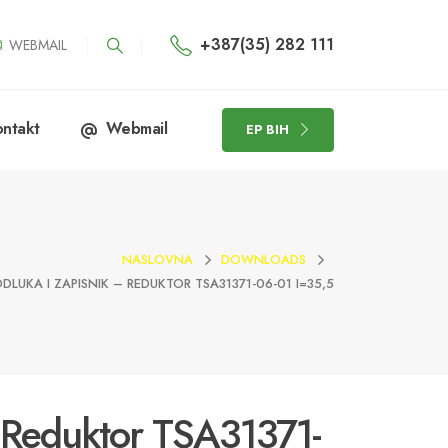
+387(35) 282 111
WEBMAIL
ntakt
Webmail
EP BIH
NASLOVNA
DOWNLOADS
DLUKA I ZAPISNIK – REDUKTOR TSA31371-06-01 I=35,5
- Reduktor TSA31371-