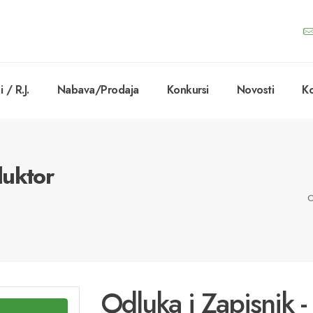
 / R.J.
Nabava/Prodaja
Konkursi
Novosti
Ko
duktor
O
Odluka i Zapisnik 