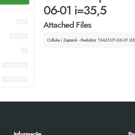
06-01 i=35,5
Attached Files
367
239.07K
Odluka i Zapisnik - Reduktor TSA31371-06-01 i35
1
18/06/2018
18/06/2018
Informacije
Po