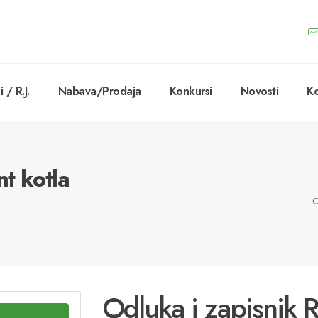
 / R.J.
Nabava/Prodaja
Konkursi
Novosti
Ko
t kotla
O
Odluka i zapisnik 