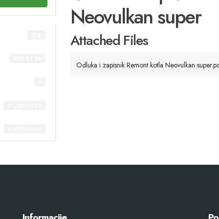
Neovulkan super
Attached Files
176
280.97 KB
Odluka i zapisnik Remont kotla Neovulkan super.p
1
21/07/2025
21/07/2025
Informacije
Po