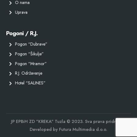
O nama
Uprava
Pogoni / R.J.
Pogon “Dubrave”
Pogon “Šikulje”
Pogon “Mramor”
R.J. Održavanje
Hotel “SALINES”
JP EPBiH ZD "KREKA" Tuzla © 2023. Sva prava pridržana.
Developed by
Futura Multimedia d.o.o.