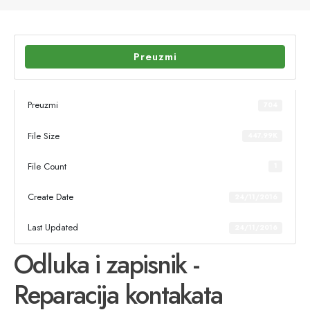
Preuzmi
Preuzmi
704
File Size
447.99K
File Count
1
Create Date
24/11/2016
Last Updated
24/11/2016
Odluka i zapisnik -
Reparacija kontakata