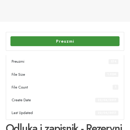
Preuzmi
Preuzmi
574
File Size
1.02M
File Count
1
Create Date
22/06/2017
Last Updated
22/06/2017
Odluka i zapisnik - Rezervni