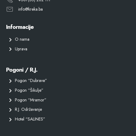
info@kreka.ba
Informacije
O nama
Uprava
Pogoni / R.J.
Pogon “Dubrave”
Pogon “Šikulje”
Pogon “Mramor”
R.J. Održavanje
Hotel “SALINES”