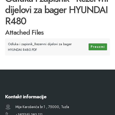
dijelovi za bager HYUNDAI
R480
Attached Files
Odluka i zapisnik_Rezervni dijelovi za bager
Preuzmi
HYUNDAI R480.PDF
Kontakt informacije
Mije Keroševića br.1 , 75000, Tuzla
+387(35) 282 111