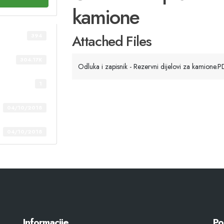
kamione
Attached Files
394
304.17K
Odluka i zapisnik - Rezervni dijelovi za kamione.P
1
04/10/2018
04/10/2018
Informacije
Po