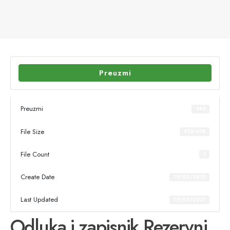
Preuzmi
Preuzmi
480
File Size
912.40K
File Count
1
Create Date
19/03/2021
Last Updated
19/03/2021
Odluka i zapisnik Rezervni