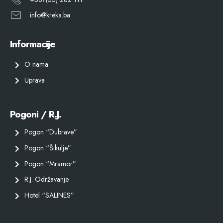
info@kreka.ba
Informacije
O nama
Uprava
Pogoni / R.J.
Pogon “Dubrave”
Pogon “Šikulje”
Pogon “Mramor”
R.J. Održavanje
Hotel “SALINES”