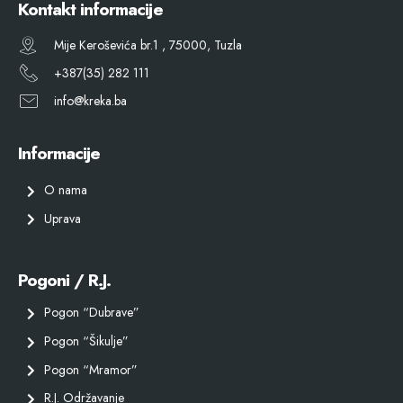
Kontakt informacije
Mije Keroševića br.1 , 75000, Tuzla
+387(35) 282 111
info@kreka.ba
Informacije
O nama
Uprava
Pogoni / R.J.
Pogon “Dubrave”
Pogon “Šikulje”
Pogon “Mramor”
R.J. Održavanje