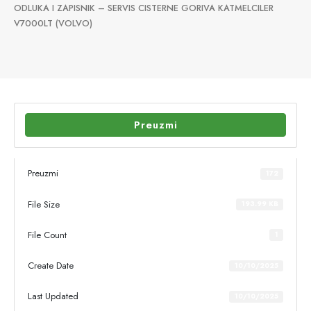
ODLUKA I ZAPISNIK – SERVIS CISTERNE GORIVA KATMELCILER
V7000LT (VOLVO)
Preuzmi
Preuzmi
172
File Size
193.99 KB
File Count
1
Create Date
10/10/2025
Last Updated
10/10/2025