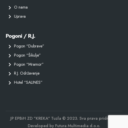
O nama
Uprava
Pogoni / R.J.
Pogon “Dubrave”
Pogon “Šikulje”
Pogon “Mramor”
R.J. Održavanje
Hotel “SALINES”
JP EPBiH ZD "KREKA" Tuzla © 2023. Sva prava pridržana.
Developed by
Futura Multimedia d.o.o.