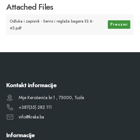
Attached Files
Odluka i zapisnik - Servis i reglaža bagera Eš 6-
Preuzmi
45.pdf
Kontakt informacije
Mije Keroševića br.1 , 75000, Tuzla
+387(35) 282 111
info@kreka.ba
Informacije