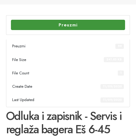
Preuzmi
Preuzmi
98
File Size
241.85 KB
File Count
1
Create Date
11/09/2025
Last Updated
11/09/2025
Odluka i zapisnik - Servis i
reglaža bagera Eš 6-45