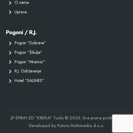
O nama
Uprava
Pogoni / R.J.
Pogon “Dubrave”
Pogon “Šikulje”
Pogon “Mramor”
R.J. Održavanje
Hotel “SALINES”
JP EPBiH ZD "KREKA" Tuzla © 2023. Sva prava pridržana.
Developed by
Futura Multimedia d.o.o.