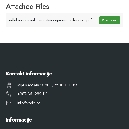
Attached Files
odluka i zapisnik - sredstva i oprema radio veze.pdf
Preuzmi
Kontakt informacije
Mije Keroševića br.1 , 75000, Tuzla
+387(35) 282 111
info@kreka.ba
Informacije