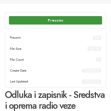
Preuzmi
Preuzmi
805
File Size
415.75K
File Count
1
Create Date
12/05/2016
Last Updated
12/05/2016
Odluka i zapisnik - Sredstva
i oprema radio veze