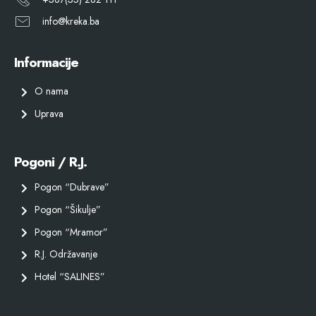
info@kreka.ba
Informacije
O nama
Uprava
Pogoni / R.J.
Pogon “Dubrave”
Pogon “Šikulje”
Pogon “Mramor”
R.J. Održavanje
Hotel “SALINES”