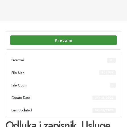
Preuzmi
Preuzmi
111
File Size
969.95K
File Count
1
Create Date
04/05/2022
Last Updated
04/05/2022
Odluka i zapisnik_Usluge