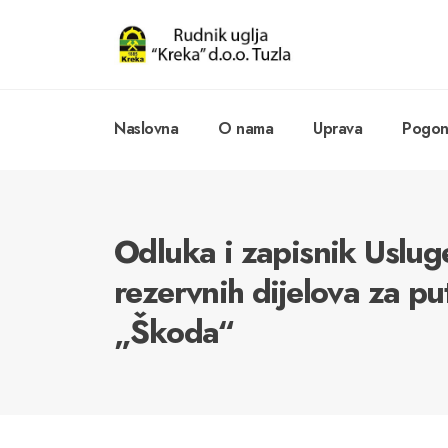
Naslovna
O nama
Uprava
Pogoni
Odluka i zapisnik Uslu
rezervnih dijelova za pu
„Škoda“