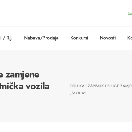
 / R.J.
Nabava/Prodaja
Konkursi
Novosti
Ko
ge zamjene
tnička vozila
ODLUKA I ZAPISNIK USLUGE ZAMJ
„ŠKODA“