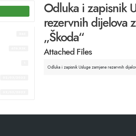
Odluka i zapisnik 
rezervnih dijelova z
„Škoda“
265
Attached Files
676.93K
1
Odluka i zapisnik Usluge zamjene rezervnih dijelo
02/03/2022
02/03/2022