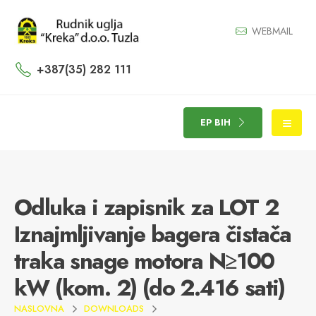
WEBMAIL
+387(35) 282 111
EP BIH
Odluka i zapisnik za LOT 2
Iznajmljivanje bagera čistača
traka snage motora N≥100
kW (kom. 2) (do 2.416 sati)
NASLOVNA
DOWNLOADS