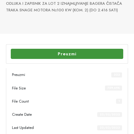
ODLUKA I ZAPISNIK ZA LOT 2 IZNAJMLJIVANJE BAGERA ČISTAČA
TRAKA SNAGE MOTORA N≥100 KW (KOM. 2) (DO 2.416 SATI)
Preuzmi
Preuzmi
222
File Size
759.49K
File Count
1
Create Date
23/02/2022
Last Updated
23/02/2022