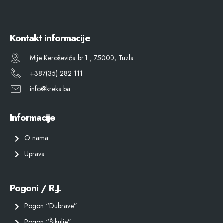
Kontakt informacije
Mije Keroševića br.1 , 75000, Tuzla
+387(35) 282 111
info@kreka.ba
Informacije
O nama
Uprava
Pogoni / R.J.
Pogon “Dubrave”
Pogon “Šikulje”