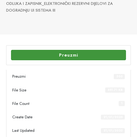
ODLUKA I ZAPISNIK_ELEKTRONIČKI REZERVNI DIJELOVI ZA
DOGRADNJU UI SISTEMA III
Preuzmi
Preuzmi
300
File Size
681.71 KB
File Count
1
Create Date
21/01/2025
Last Updated
21/01/2025