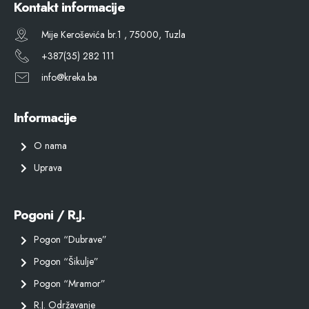
Kontakt informacije
Mije Keroševića br.1 , 75000, Tuzla
+387(35) 282 111
info@kreka.ba
Informacije
O nama
Uprava
Pogoni / R.J.
Pogon “Dubrave”
Pogon “Šikulje”
Pogon “Mramor”
R.J. Održavanje