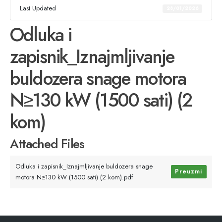
Last Updated
28/01/2026
Odluka i
zapisnik_Iznajmljivanje
buldozera snage motora
N≥130 kW (1500 sati) (2
kom)
Attached Files
Odluka i zapisnik_Iznajmljivanje buldozera snage
Preuzmi
motora N≥130 kW (1500 sati) (2 kom).pdf