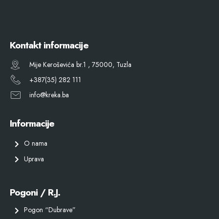
Kontakt informacije
Mije Keroševića br.1 , 75000, Tuzla
+387(35) 282 111
info@kreka.ba
Informacije
O nama
Uprava
Pogoni / R.J.
Pogon “Dubrave”