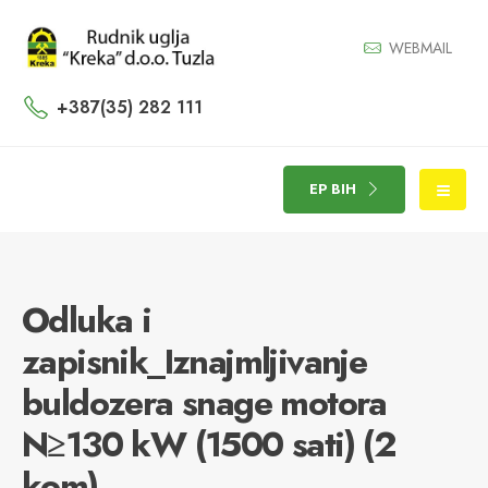
WEBMAIL
+387(35) 282 111
EP BIH
Odluka i
zapisnik_Iznajmljivanje
buldozera snage motora
N≥130 kW (1500 sati) (2
kom)