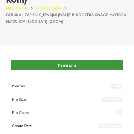
NASLOVNA
DOWNLOADS
ODLUKA I ZAPISNIK_IZNAJMLJIVANJE BULDOZERA SNAGE MOTORA
N≥130 KW (1500 SATI) (2 KOM)
Preuzmi
Preuzmi
300
File Size
476.50 KB
File Count
1
Create Date
28/01/2026