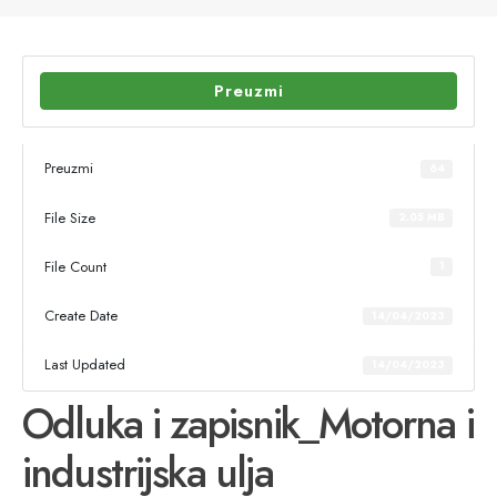
Preuzmi
Preuzmi
64
File Size
2.05 MB
File Count
1
Create Date
14/04/2023
Last Updated
14/04/2023
Odluka i zapisnik_Motorna i
industrijska ulja