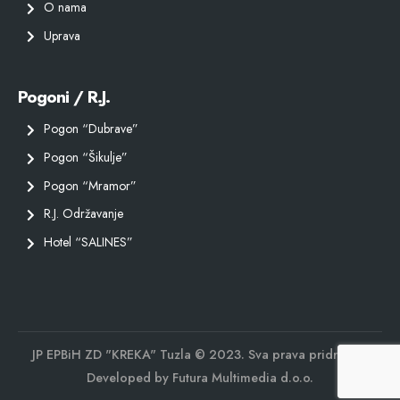
O nama
Uprava
Pogoni / R.J.
Pogon “Dubrave”
Pogon “Šikulje”
Pogon “Mramor”
R.J. Održavanje
Hotel “SALINES”
JP EPBiH ZD "KREKA" Tuzla © 2023. Sva prava pridržana.
Developed by
Futura Multimedia d.o.o.