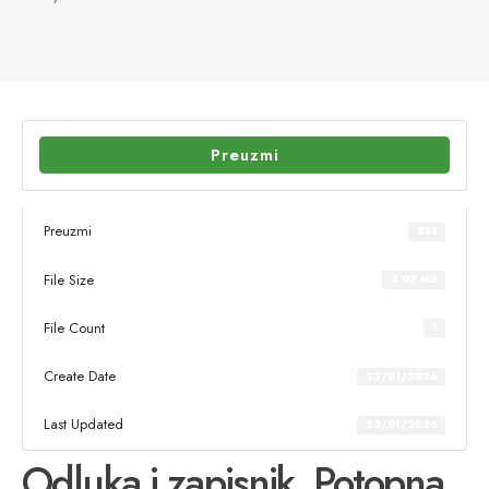
Preuzmi
Preuzmi
258
File Size
3.03 MB
File Count
1
Create Date
23/01/2026
Last Updated
23/01/2026
Odluka i zapisnik_Potopna