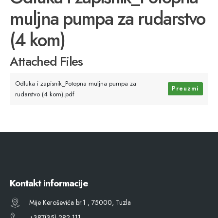
muljna pumpa za rudarstvo
(4 kom)
Attached Files
Odluka i zapisnik_Potopna muljna pumpa za
Preuzmi
rudarstvo (4 kom).pdf
Kontakt informacije
Mije Keroševića br.1 , 75000, Tuzla
+387(35) 282 111