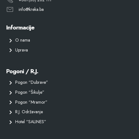
info@kreka.ba
Informacije
O nama
Uprava
Pogoni / R.J.
Pogon “Dubrave”
Pogon “Šikulje”
Pogon “Mramor”
R.J. Održavanje
Hotel “SALINES”