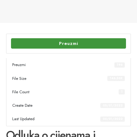
Preuzmi
Preuzmi
196
File Size
146.56K
File Count
1
Create Date
05/01/2022
Last Updated
05/01/2022
Odluka o cijenama i