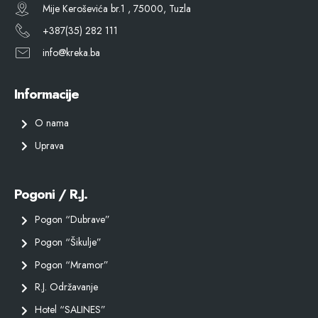
Mije Keroševića br.1 , 75000, Tuzla
+387(35) 282 111
info@kreka.ba
Informacije
O nama
Uprava
Pogoni / R.J.
Pogon “Dubrave”
Pogon “Šikulje”
Pogon “Mramor”
R.J. Održavanje
Hotel “SALINES”